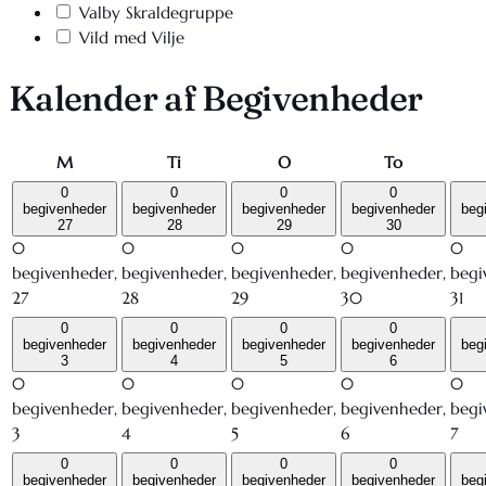
Valby Skraldegruppe
Vild med Vilje
Kalender af Begivenheder
mandag
tirsdag
onsdag
torsdag
M
Ti
O
To
0
0
0
0
begivenheder
begivenheder
begivenheder
begivenheder
beg
27
28
29
30
0
0
0
0
0
begivenheder,
begivenheder,
begivenheder,
begivenheder,
begi
27
28
29
30
31
0
0
0
0
begivenheder
begivenheder
begivenheder
begivenheder
beg
3
4
5
6
0
0
0
0
0
begivenheder,
begivenheder,
begivenheder,
begivenheder,
begi
3
4
5
6
7
0
0
0
0
begivenheder
begivenheder
begivenheder
begivenheder
beg