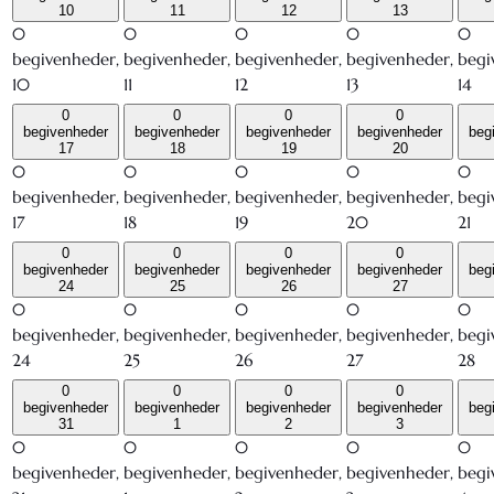
10
11
12
13
0
0
0
0
0
begivenheder,
begivenheder,
begivenheder,
begivenheder,
begi
10
11
12
13
14
0
0
0
0
begivenheder
begivenheder
begivenheder
begivenheder
beg
17
18
19
20
0
0
0
0
0
begivenheder,
begivenheder,
begivenheder,
begivenheder,
begi
17
18
19
20
21
0
0
0
0
begivenheder
begivenheder
begivenheder
begivenheder
beg
24
25
26
27
0
0
0
0
0
begivenheder,
begivenheder,
begivenheder,
begivenheder,
begi
24
25
26
27
28
0
0
0
0
begivenheder
begivenheder
begivenheder
begivenheder
beg
31
1
2
3
0
0
0
0
0
begivenheder,
begivenheder,
begivenheder,
begivenheder,
begi